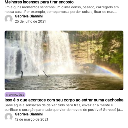
Melhores incensos para tirar encosto
Em alguns momentos sentimos um clima denso, pesado, carregado em
nossa casa. Por exemplo, começamos a perder coisas, ficar de mau
humor e a sentir um clima ficar tenso a ponto de não nos sentirmos
Gabriela Giannini
confortáveis ​​em nossa própria casa. Todas essas sensações podem
25 de julho de 2021
significar que o ambiente que você está tem energias negativas. Para […]
INSPIRAÇÕES
Isso é o que acontece com seu corpo ao entrar numa cachoeira
Sabe aquela sensação de deixar tudo para trás, esvaziar a mente e
purificar o coração para tudo que vier de novo e de positivo? Se você já
tomou um banho de cachoeira, você vai entender. Realmente o contato
Gabriela Giannini
com natureza, com a água e as florestas é revigorante e também é
12 de março de 2021
capaz de nos conectar […]