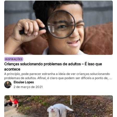
INSPIRAÇÕES
Crianças solucionando problemas de adultos – É isso que
acontece
A princípio, pode parecer estranha a ideia de ver crianças solucionando
problemas de adultos. Afinal, é claro que podem ser difíceis a ponto de, às
vezes, nem eles conseguirem resolver. É claro que os adultos têm
Elouise Lopes
cérebros mais desenvolvidos do que as crianças, assim como têm mais
2 de março de 2021
controle sobre seus corpos do que elas. Em […]