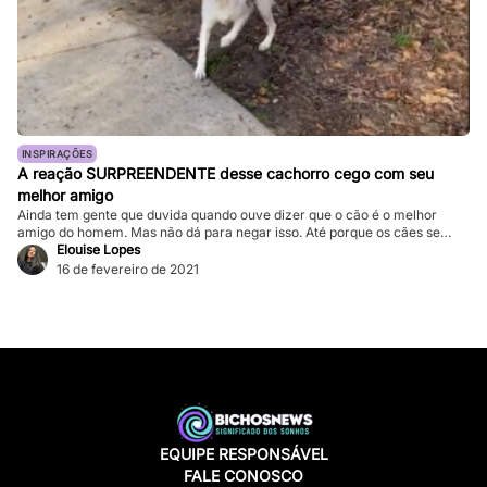
INSPIRAÇÕES
A reação SURPREENDENTE desse cachorro cego com seu
melhor amigo
Ainda tem gente que duvida quando ouve dizer que o cão é o melhor
amigo do homem. Mas não dá para negar isso. Até porque os cães se
apegam demais aos seus donos. Não guardam mágoa, nem alimentam
Elouise Lopes
sentimentos ruins. Aliás, de maneira muito dócil, fazem tudo que podem
16 de fevereiro de 2021
pelos seus donos. Para provar, confira […]
EQUIPE RESPONSÁVEL
FALE CONOSCO