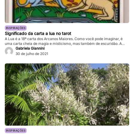
INSPIRAÇÕES
Significado da carta a lua no tarot
A Lua é a 18ª carta dos Arcanos Maiores. Como você pode imaginar, é
uma carta cheia de magia e misticismo, mas também de escuridão. A
escuridão é importante neste gráfico, pois a lua não possui luz própria,
Gabriela Giannini
mas é um reflexo. Magia, devaneio, desejos solicitados à noite, mistérios,
30 de julho de 2021
trânsitos, mudanças de ciclo são algumas […]
INSPIRAÇÕES