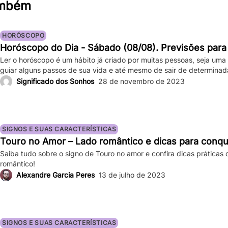
ambém
HORÓSCOPO
Horóscopo do Dia - Sábado (08/08). Previsões para
Ler o horóscopo é um hábito já criado por muitas pessoas, seja uma
guiar alguns passos de sua vida e até mesmo de sair de determina
saber o que os astros estão prevendo para seu signo no dia de hoje?
Significado dos Sonhos
28 de novembro de 2023
completas sobre […]
SIGNOS E SUAS CARACTERÍSTICAS
Touro no Amor – Lado romântico e dicas para conqu
Saiba tudo sobre o signo de Touro no amor e confira dicas prática
romântico!
Alexandre Garcia Peres
13 de julho de 2023
SIGNOS E SUAS CARACTERÍSTICAS