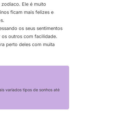
 zodíaco. Ele é muito
inos ficam mais felizes e
s.
ressando os seus sentimentos
r os outros com facilidade.
ara perto deles com muita
s variados tipos de sonhos até