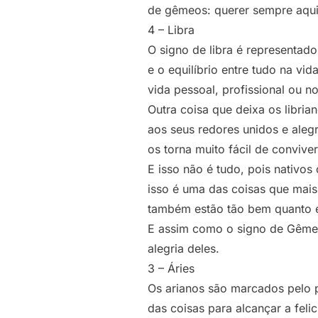
de gêmeos: querer sempre aqui
4 – Libra
O
signo de libra
é representado
e o equilíbrio entre tudo na vi
vida pessoal, profissional ou n
Outra coisa que deixa os libria
aos seus redores unidos e aleg
os torna muito fácil de conviver
E isso não é tudo, pois nativos
isso é uma das coisas que mais 
também estão tão bem quanto e
E assim como o signo de Gêmeos
alegria deles.
3 – Áries
Os
arianos
são marcados pelo po
das coisas para alcançar a feli