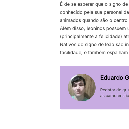
É de se esperar que o
signo de
conhecido pela sua personalidad
animados quando são o centro 
Além disso, leoninos possuem u
(principalmente a felicidade) a
Nativos do signo de leão são i
facilidade, e também espalham 
Eduardo G
Redator do gru
as característ