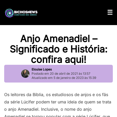
Anjo Amenadiel –
Significado e História:
confira aqui!
Elouise Lopes
Postado em 20 de abril de 2021 às 13:57
Atualizado em 5 de janeiro de 2023 às 15:39
Os leitores da Bíblia, os estudiosos de anjos e os fãs
da série Lúcifer podem ter uma ideia de quem se trata
o anjo Amenadiel. Inclusive, o nome do anjo
Amenadiel se tornou popular com a série Lúcifer, que